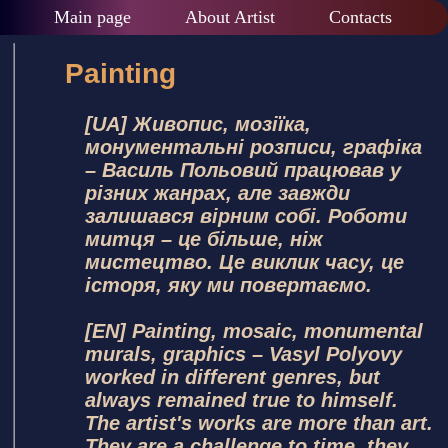
Main page
About Artist
Contacts
Painting
[UA] Живопис, мозіїка,
монументальні розписи, графіка
– Василь Польовий працював у
різних жанрах, але завжди
залишався вірним собі. Роботи
митця – це більше, ніж
мистецтво. Це виклик часу, це
історя, яку ми повертаємо.
[EN] Painting, mosaic, monumental
murals, graphics – Vasyl Polyovy
worked in different genres, but
always remained true to himself.
The artist's works are more than art.
They are a challenge to time, they